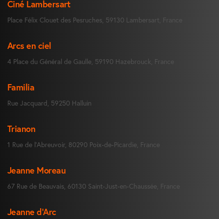
Ciné Lambersart
Place Félix Clouet des Pesruches, 59130 Lambersart, France
Arcs en ciel
4 Place du Général de Gaulle, 59190 Hazebrouck, France
Familia
Rue Jacquard, 59250 Halluin
Trianon
1 Rue de l’Abreuvoir, 80290 Poix-de-Picardie, France
Jeanne Moreau
67 Rue de Beauvais, 60130 Saint-Just-en-Chaussée, France
Jeanne d’Arc