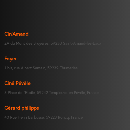
Cin’Amand
ZA du Mont des Bruyères, 59230 Saint-Amand-les-Eaux
Foyer
1 bis, rue Albert Samain, 59239 Thumeries
Ciné Pévèle
3 Place de l’Etoile, 59242 Templeuve-en Pévèle, France
Gérard philippe
40 Rue Henri Barbusse, 59223 Roncq, France